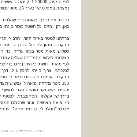
נמצאת במפלס של בערך 15 מטר עמוק יותר, וקרובה יותר לירדן.
כיוונתי את הרכב, באותה דרך שהלכתי 
כאן, רק יומיים. כל השטח כוסה בינתיי
ברדתנו למטה באזור הזור, "הרביץ" הג'
התקרבנו סמוך לפיתול הירדן הדרומי, ו
כשלוש מאות מטר בכיוון מזרח, כדי ל
הצלחתי לגלוש מהמדרגה שעליה עמדה ה
לפי מהותו, חשתי כי הירדן זרם בו לפני 
לכלכתני. צריך הייתי להבקיע לי דרך
350 מטר מזרחה, נראה לי גבשושית 
יבשים מאשתקד מונעים בעדי לחשוף מ
בדרך של עקלתון, הסתובבתי, ולבסוף ה
הג'יפ עם האנשים, וטוב שהכתם המזהיב
אבלס: "תסלח לי, בן כמה אתה?" עניתי
/ אמיר פולק:
© 2026 -
נחמיה צורי