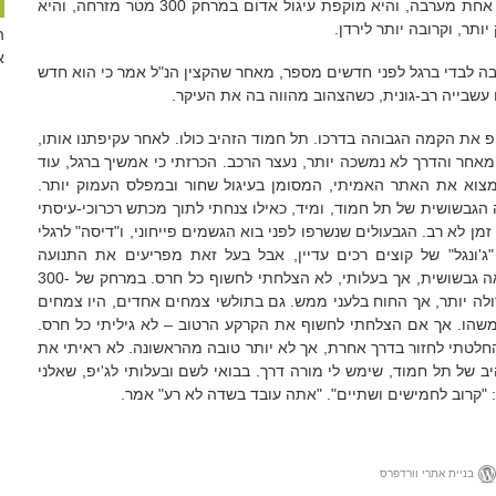
לפי המפה, 1:20000, קיימת גבשושית אחת מערבה, והיא מוקפת עיגול אדום במרחק 300 מטר מזרחה, והיא
א
בה לבדי ברגל לפני חדשים מספר, מאחר שהקצין הנ"ל אמר כי הוא חדש
ם עשבייה רב-גונית, כשהצהוב מהווה בה את העיקר.
יפ את הקמה הגבוהה בדרכו. תל חמוד הזהיב כולו. לאחר עקיפתנו אותו,
מאחר והדרך לא נמשכה יותר, נעצר הרכב. הכרזתי כי אמשיך ברגל, עוד
מצוא את האתר האמיתי, המסומן בעיגול שחור ובמפלס העמוק יותר.
גבשושית של תל חמוד, ומיד, כאילו צנחתי לתוך מכתש רכרוכי-עיסתי
זמן לא רב. הגבעולים שנשרפו לפני בוא הגשמים פייחוני, ו"דיסה" לרגלי
 "ג'ונגל" של קוצים רכים עדיין, אבל בעל זאת מפריעים את התנועה
התקינה. אומנם פה ושום נראה לי מראה גבשושית, אך בעלותי, לא הצלחתי לחשוף כל חרס. במרחק של 300-
גדולה יותר, אך החוח בלעני ממש. גם בתולשי צמחים אחדים, היו צמחים
שהו. אך אם הצלחתי לחשוף את הקרקע הרטוב – לא גיליתי כל חרס.
חלטתי לחזור בדרך אחרת, אך לא יותר טובה מהראשונה. לא ראיתי את
 של תל חמוד, שימש לי מורה דרך. בבואי לשם ובעלותי לג'יפ, שאלני
: "קרוב לחמישים ושתיים". "אתה עובד בשדה לא רע" אמר.
בניית אתרי וורדפרס